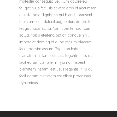
molestie consequat, vel illum dolore eu
feugiat nulla facilisis at vero eros et accumsan
et iusto odio dignissim qui blandit praesent
luptatum zzril delenit augue duis dolore te
feugait nulla facilisi. Nam liber tempor cum
soluta nobis eleifend option congue nihil
imperdiet doming id quod mazim placerat
facer possim assum. Typi non habent
claritatem insitam; est usus legentis in iis qui
facit eorum claritatem. Typi non habent
claritatem insitam; est usus legentis in iis qui
facit eorum claritatem est etiam processus
dynamicus.