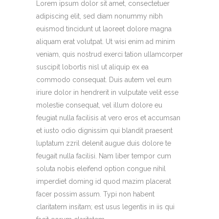
Lorem ipsum dolor sit amet, consectetuer
adipiscing elit, sed diam nonummy nibh
euismod tincidunt ut laoreet dolore magna
aliquam erat volutpat. Ut wisi enim ad minim
veniam, quis nostrud exerci tation ullamcorper
suscipit lobortis nisl ut aliquip ex ea
commodo consequat. Duis autem vel eum
iriure dolor in hendrerit in vulputate velit esse
molestie consequat, vel illum dolore eu
feugiat nulla facilisis at vero eros et accumsan
et iusto odio dignissim qui blandit praesent
luptatum zzril delenit augue duis dolore te
feugait nulla facilisi. Nam liber tempor cum
soluta nobis eleifend option congue nihil
imperdiet doming id quod mazim placerat
facer possim assum. Typi non habent
claritatem insitam; est usus legentis in iis qui